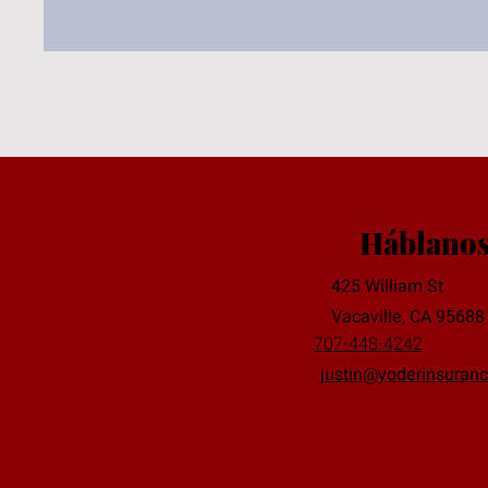
Háblano
425 William St
Vacaville, CA 95688
707-448-4242
justin@yoderinsuranc