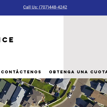
Call Us: (707)448-4242
nce
Contáctenos
Obtenga una cuota